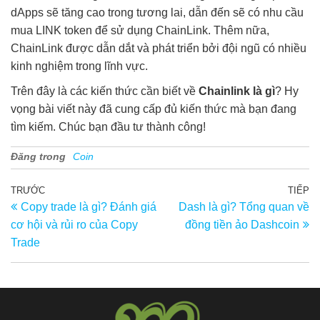
dApps sẽ tăng cao trong tương lai, dẫn đến sẽ có nhu cầu
mua LINK token để sử dụng ChainLink. Thêm nữa,
ChainLink được dẫn dắt và phát triển bởi đội ngũ có nhiều
kinh nghiệm trong lĩnh vực.
Trên đây là các kiến thức cần biết về
Chainlink là gì
? Hy
vọng bài viết này đã cung cấp đủ kiến thức mà bạn đang
tìm kiếm. Chúc bạn đầu tư thành công!
Đăng trong
Coin
Điều
TRƯỚC
TIẾP
Bài
Bà
Copy trade là gì? Đánh giá
Dash là gì? Tổng quan về
trước
ti
hướng
cơ hội và rủi ro của Copy
đồng tiền ảo Dashcoin
th
bài
Trade
viết