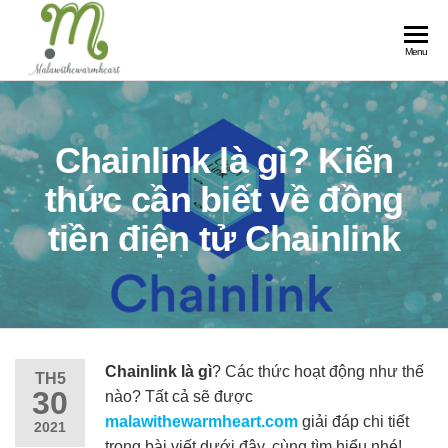
Skip
to
Menu
the
content
Chainlink là gì? Kiến
thức cần biết về đồng
tiền điện tử Chainlink
Chainlink là gì
? Các thức hoạt động như thế
TH5
30
nào? Tất cả sẽ được
malawithewarmheart.com
giải đáp chi tiết
2021
trong bài viết dưới đây, cùng tìm hiểu nhé!