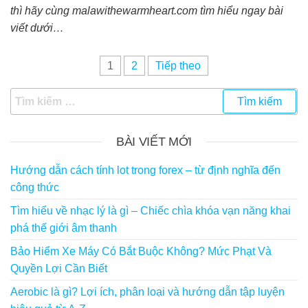
thì hãy cùng malawithewarmheart.com tìm hiểu ngay bài
viết dưới…
Phân
1
2
Tiếp theo
trang
Tìm
bài
kiếm
viết
cho:
BÀI VIẾT MỚI
Hướng dẫn cách tính lot trong forex – từ định nghĩa đến
công thức
Tìm hiểu về nhạc lý là gì – Chiếc chìa khóa vạn năng khai
phá thế giới âm thanh
Bảo Hiểm Xe Máy Có Bắt Buộc Không? Mức Phạt Và
Quyền Lợi Cần Biết
Aerobic là gì? Lợi ích, phân loại và hướng dẫn tập luyện