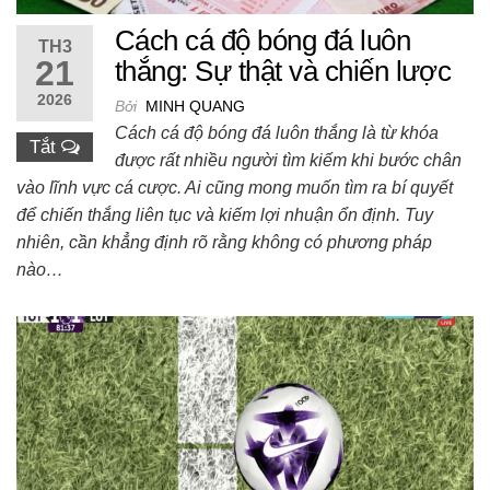
Cách cá độ bóng đá luôn
TH3
21
thắng: Sự thật và chiến lược
2026
Bởi
MINH QUANG
Cách cá độ bóng đá luôn thắng là từ khóa
Tắt
được rất nhiều người tìm kiếm khi bước chân
vào lĩnh vực cá cược. Ai cũng mong muốn tìm ra bí quyết
để chiến thắng liên tục và kiếm lợi nhuận ổn định. Tuy
nhiên, cần khẳng định rõ rằng không có phương pháp
nào…