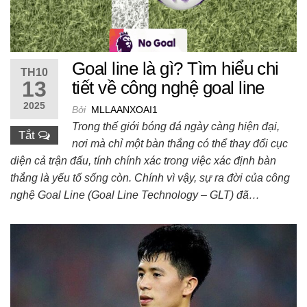
Goal line là gì? Tìm hiểu chi
TH10
13
tiết về công nghệ goal line
2025
Bởi
MLLAANXOAI1
Trong thế giới bóng đá ngày càng hiện đại,
Tắt
nơi mà chỉ một bàn thắng có thể thay đổi cục
diện cả trận đấu, tính chính xác trong việc xác định bàn
thắng là yếu tố sống còn. Chính vì vậy, sự ra đời của công
nghệ Goal Line (Goal Line Technology – GLT) đã…