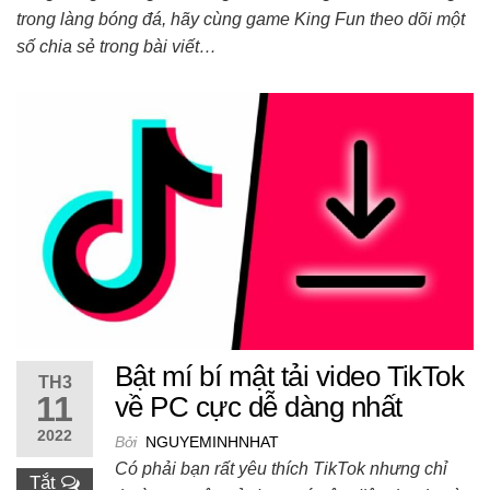
trong làng bóng đá, hãy cùng game King Fun theo dõi một
số chia sẻ trong bài viết…
Bật mí bí mật tải video TikTok
TH3
11
về PC cực dễ dàng nhất
2022
Bởi
NGUYEMINHNHAT
Có phải bạn rất yêu thích TikTok nhưng chỉ
Tắt