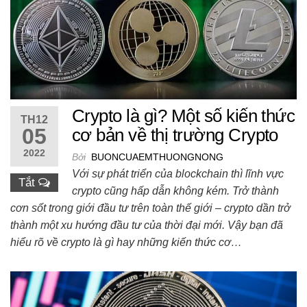
Crypto là gì? Một số kiến thức
TH12
05
cơ bản về thị trường Crypto
2022
Bởi
BUONCUAEMTHUONGNONG
Với sự phát triển của blockchain thì lĩnh vực
Tắt
crypto cũng hấp dẫn không kém. Trở thành
cơn sốt trong giới đầu tư trên toàn thế giới – crypto dần trở
thành một xu hướng đầu tư của thời đại mới. Vậy bạn đã
hiểu rõ về crypto là gì hay những kiến thức cơ…