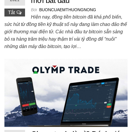
mới bắt đầu
Bởi
BUONCUAEMTHUONGNONG
Tắt
Hiện nay, đồng tiền bitcoin đã khá phổ biến,
sức hút từ đồng tiền kỹ thuật số này đang làm chao đảo thế
giới thương mại điện tử. Các nhà đầu tư bitcoin sẵn sàng
bỏ ra hàng trăm triệu hay thậm trí vài tỷ đồng để “nuôi”
những dàn máy đào bitcoin, tạo lợi…