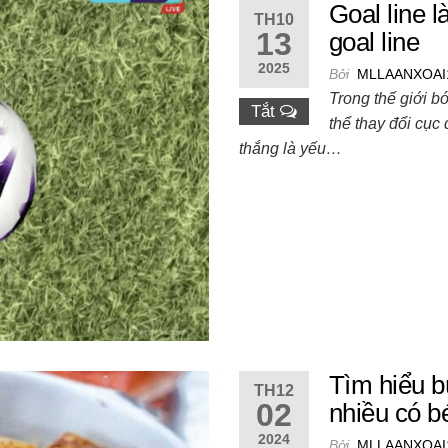
Goal line l
TH10
13
goal line
2025
Bởi
MLLAANXOAI
Trong thế giới b
Tắt
thể thay đổi cục 
thắng là yếu…
Tìm hiểu b
TH12
02
nhiều có 
2024
Bởi
MLLAANXOAI