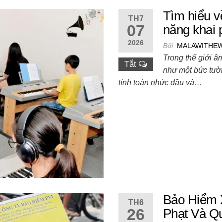
Tìm hiểu v
TH7
07
năng khai 
2026
Bởi
MALAWITHE
Trong thế giới â
Tắt
như một bức tườn
tính toán nhức đầu và…
Bảo Hiểm 
TH6
26
Phạt Và Qu