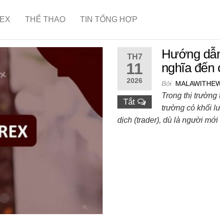
EX
THỂ THAO
TIN TỔNG HỢP
Hướng dẫn c
TH7
11
nghĩa đến 
2026
Bởi
MALAWITHE
Trong thị trường 
Tắt
trường có khối l
dịch (trader), dù là người mớ