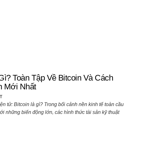
 Gì? Toàn Tập Về Bitcoin Và Cách
n Mới Nhất
T
iện tử: Bitcoin là gì? Trong bối cảnh nền kinh tế toàn cầu
với những biến động lớn, các hình thức tài sản kỹ thuật