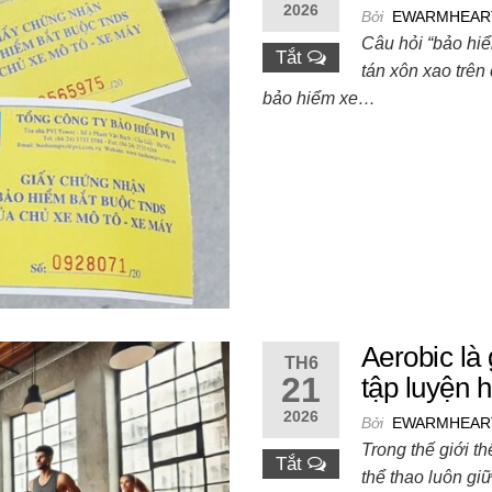
2026
Bởi
EWARMHEAR
Câu hỏi “bảo hi
Tắt
tán xôn xao trên
bảo hiểm xe…
Aerobic là
TH6
21
tập luyện 
2026
Bởi
EWARMHEAR
Trong thế giới t
Tắt
thể thao luôn giữ