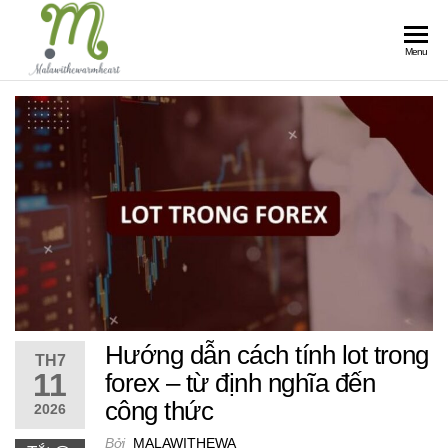
Skip
to
Menu
the
content
Hướng dẫn cách tính lot trong
TH7
11
forex – từ định nghĩa đến
công thức
2026
Bởi
MALAWITHEWA