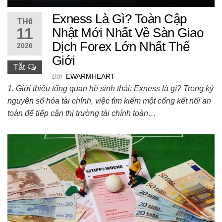
Exness Là Gì? Toàn Cập
TH6
11
Nhật Mới Nhất Về Sàn Giao
Dịch Forex Lớn Nhất Thế
2026
Giới
Tắt
Bởi
EWARMHEART
1. Giới thiệu tổng quan hệ sinh thái: Exness là gì? Trong kỷ
nguyên số hóa tài chính, việc tìm kiếm một cổng kết nối an
toàn để tiếp cận thị trường tài chính toàn…