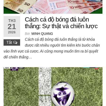
Cách cá độ bóng đá luôn
TH3
21
thắng: Sự thật và chiến lược
2026
Bởi
MINH QUANG
Cách cá độ bóng đá luôn thắng là từ khóa
Tắt
được rất nhiều người tìm kiếm khi bước chân
vào lĩnh vực cá cược. Ai cũng mong muốn tìm ra bí quyết
để chiến thắng…