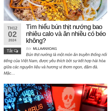
Tìm hiểu bún thịt nướng bao
TH12
02
nhiêu calo và ăn nhiều có béo
không?
2024
Bởi
MLLAANXOAI1
Tắt
Bún thịt nướng là một món ăn truyền thống nổi
tiếng của Việt Nam, được yêu thích bởi sự kết hợp hài hòa
giữa các nguyên liệu và hương vị thơm ngon, đậm đà.
Mặc…